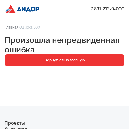
+7 831 213-9-000
ЖК «Янтарь», Подъезд 2, квартира 454 | Андор
Главная
Ошибка 500
Проекты
Произошла непредвиденная
Квартиры
ошибка
Паркинг
Вернуться на главную
Кладовые
Ипотека
О компании
Ход строительства
Еще
Проекты
Компания
ЖК «Искра»