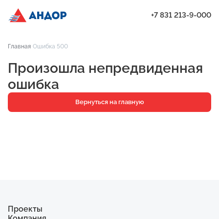
+7 831 213-9-000
ЖК «Янтарь», Подъезд 2, квартира 392 | Андор
Главная
Ошибка 500
Проекты
Произошла непредвиденная
Квартиры
ошибка
Паркинг
Вернуться на главную
Кладовые
Ипотека
О компании
Ход строительства
Еще
Проекты
Компания
ЖК «Искра»