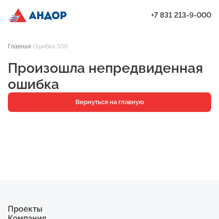
+7 831 213-9-000
ЖК «Янтарь», Подъезд 2, квартира 363 | Андор
Главная
Ошибка 500
Проекты
Произошла непредвиденная
Квартиры
ошибка
Паркинг
Вернуться на главную
Кладовые
Ипотека
О компании
Ход строительства
Еще
Проекты
Компания
ЖК «Искра»