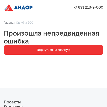
+7 831 213-9-000
ЖК «Янтарь», Подъезд 2, квартира 359 | Андор
Главная
Ошибка 500
Проекты
Произошла непредвиденная
Квартиры
ошибка
Паркинг
Вернуться на главную
Кладовые
Ипотека
О компании
Ход строительства
Еще
Проекты
Компания
ЖК «Искра»