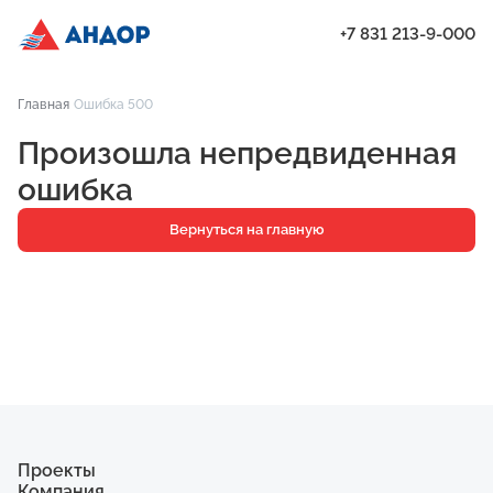
+7 831 213-9-000
ЖК «Янтарь», Подъезд 2, квартира 324 | Андор
Главная
Ошибка 500
Проекты
Произошла непредвиденная
Квартиры
ошибка
Паркинг
Вернуться на главную
Кладовые
Ипотека
О компании
Ход строительства
Еще
Проекты
Компания
ЖК «Искра»