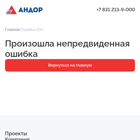
+7 831 213-9-000
ЖК «Янтарь», Подъезд 2, квартира 321 | Андор
Главная
Ошибка 500
Проекты
Произошла непредвиденная
Квартиры
ошибка
Паркинг
Вернуться на главную
Кладовые
Ипотека
О компании
Ход строительства
Еще
Проекты
Компания
ЖК «Искра»