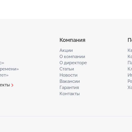
Компания
П
Акции
К
О компании
К
с»
О директоре
П
Времени»
Статьи
К
тет»
Новости
И
Вакансии
Р
екты
Гарантия
Х
Контакты