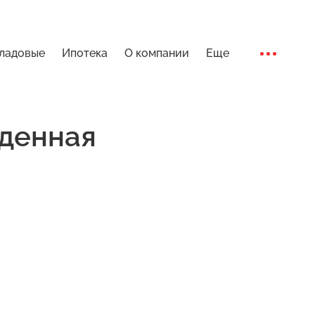
ладовые
Ипотека
О компании
Еще
Ход стро
денная