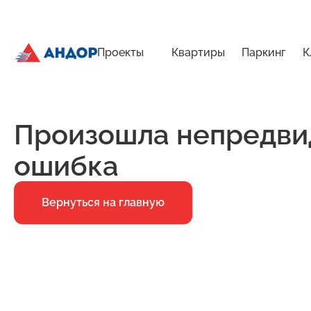
Проекты
Квартиры
Паркинг
К
ЖК «Янтарь», Подъезд 2, квартира 287 | Андор
Главная
Ошибка 500
Произошла непредви
ошибка
Вернуться на главную