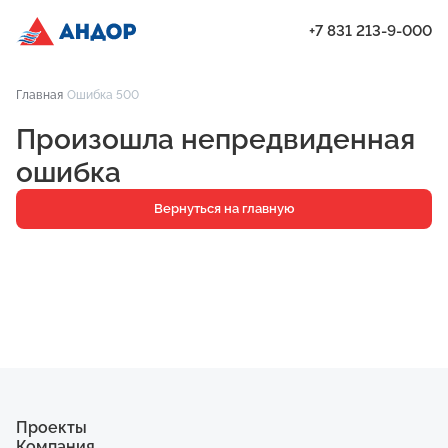
+7 831 213-9-000
ЖК «Янтарь», Подъезд 2, квартира 284 | Андор
Главная
Ошибка 500
Проекты
Произошла непредвиденная
Квартиры
ошибка
Паркинг
Вернуться на главную
Кладовые
Ипотека
О компании
Ход строительства
Еще
Проекты
Компания
ЖК «Искра»