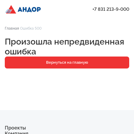
+7 831 213-9-000
ЖК «Янтарь», Подъезд 2, квартира 28 | Андор
Главная
Ошибка 500
Проекты
Произошла непредвиденная
Квартиры
ошибка
Паркинг
Вернуться на главную
Кладовые
Ипотека
О компании
Ход строительства
Еще
Проекты
Компания
ЖК «Искра»