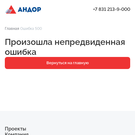
+7 831 213-9-000
ЖК «Янтарь», Подъезд 2, квартира 233 | Андор
Главная
Ошибка 500
Проекты
Произошла непредвиденная
Квартиры
ошибка
Паркинг
Вернуться на главную
Кладовые
Ипотека
О компании
Ход строительства
Еще
Проекты
Компания
ЖК «Искра»