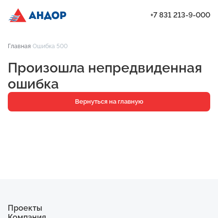
+7 831 213-9-000
ЖК «Янтарь», Подъезд 2, квартира 225 | Андор
Главная
Ошибка 500
Проекты
Произошла непредвиденная
Квартиры
ошибка
Паркинг
Вернуться на главную
Кладовые
Ипотека
О компании
Ход строительства
Еще
Проекты
Компания
ЖК «Искра»