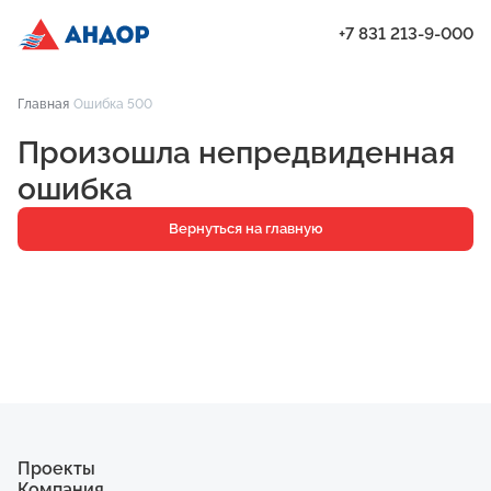
+7 831 213-9-000
ЖК «Янтарь», Подъезд 2, квартира 17 | Андор
Главная
Ошибка 500
Проекты
Произошла непредвиденная
Квартиры
ошибка
Паркинг
Вернуться на главную
Кладовые
Ипотека
О компании
Ход строительства
Еще
Проекты
Компания
ЖК «Искра»