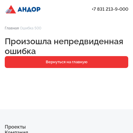
+7 831 213-9-000
ЖК «Янтарь», Подъезд 2, квартира 135 | Андор
Главная
Ошибка 500
Проекты
Произошла непредвиденная
Квартиры
ошибка
Паркинг
Вернуться на главную
Кладовые
Ипотека
О компании
Ход строительства
Еще
Проекты
Компания
ЖК «Искра»