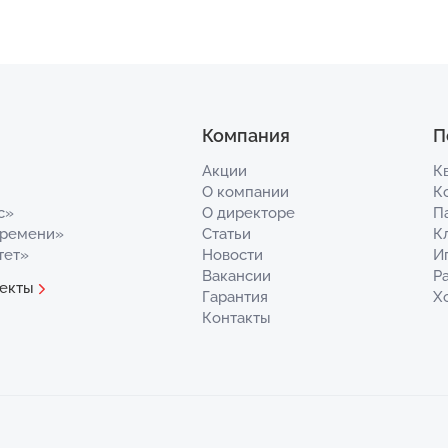
Компания
П
Акции
К
О компании
К
с»
О директоре
П
Времени»
Статьи
К
тет»
Новости
И
Вакансии
Р
екты
Гарантия
Х
Контакты