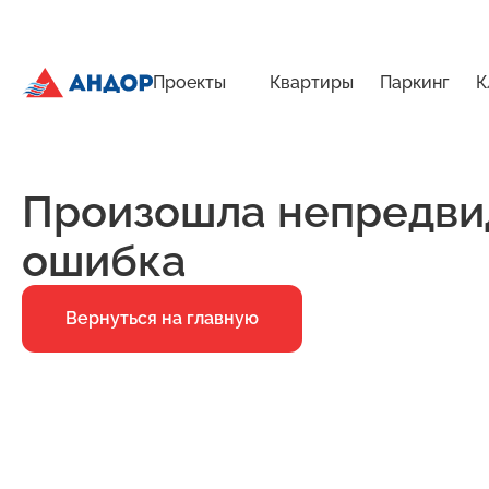
Проекты
Квартиры
Паркинг
К
ЖК «Янтарь», Подъезд 2, квартира 104 | Андор
Главная
Ошибка 500
Произошла непредви
ошибка
Вернуться на главную