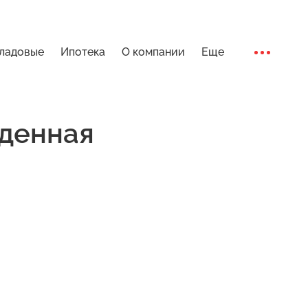
ладовые
Ипотека
О компании
Еще
Ход стро
денная