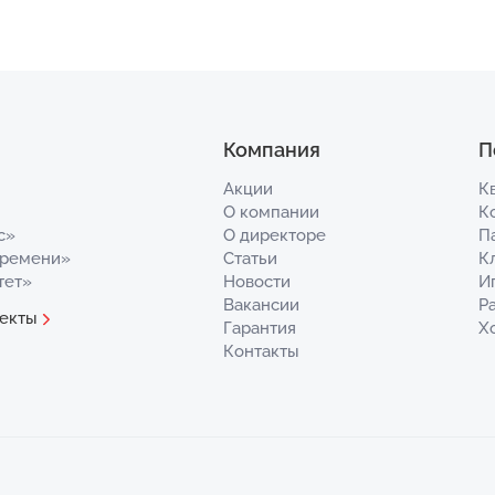
Компания
П
Акции
К
О компании
К
с»
О директоре
П
Времени»
Статьи
К
тет»
Новости
И
Вакансии
Р
екты
Гарантия
Х
Контакты