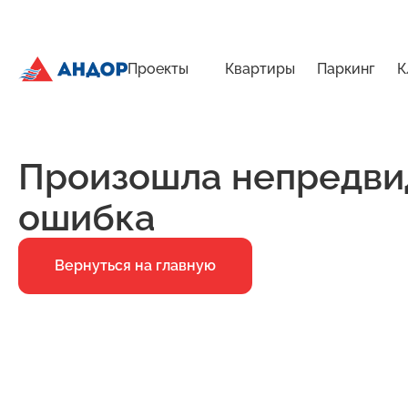
Проекты
Квартиры
Паркинг
К
Скидка 10% на квартиры в ЖК «Приоритет» | Андор
Главная
Ошибка 500
Произошла непредви
ошибка
Вернуться на главную