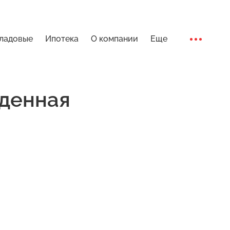
ладовые
Ипотека
О компании
Еще
Ход стро
денная