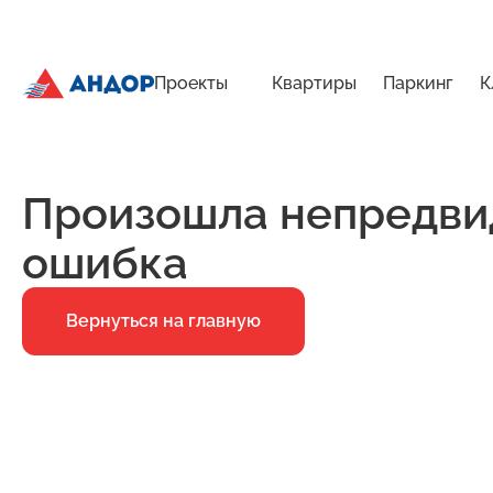
Проекты
Квартиры
Паркинг
К
ЖК «Приоритет», Дом 1, квартира 62 | Андор
Главная
Ошибка 500
Произошла непредви
ошибка
Вернуться на главную