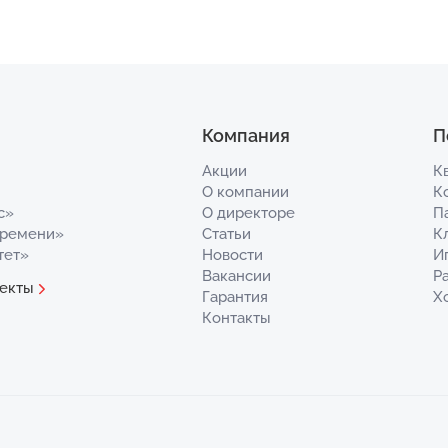
Компания
П
Акции
К
О компании
К
с»
О директоре
П
Времени»
Статьи
К
тет»
Новости
И
Вакансии
Р
екты
Гарантия
Х
Контакты