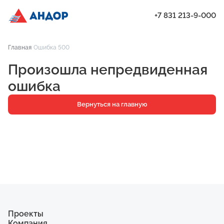
+7 831 213-9-000
ЖК «Приоритет», Дом 1, квартира 34 | Андор
Главная
Ошибка 500
Проекты
Произошла непредвиденная
Квартиры
ошибка
Паркинг
Вернуться на главную
Кладовые
Ипотека
О компании
Ход строительства
Еще
Проекты
Компания
ЖК «Искра»