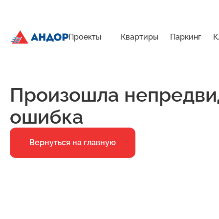
Проекты
Квартиры
Паркинг
К
ЖК «Приоритет», Дом 1, квартира 26 | Андор
Главная
Ошибка 500
Произошла непредви
ошибка
Вернуться на главную