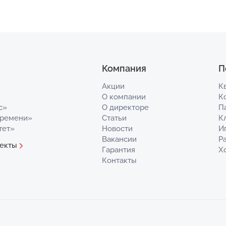
Компания
П
Акции
К
О компании
К
с»
О директоре
П
Времени»
Статьи
К
тет»
Новости
И
Вакансии
Р
екты
Гарантия
Х
Контакты