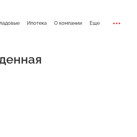
ладовые
Ипотека
О компании
Еще
Ход стро
денная