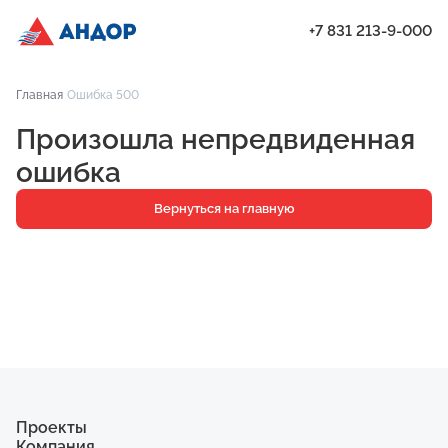
+7 831 213-9-000
ЖК «Приоритет», Дом 1, квартира 13 | Андор
Главная
Ошибка 500
Проекты
Произошла непредвиденная
Квартиры
ошибка
Паркинг
Вернуться на главную
Кладовые
Ипотека
О компании
Ход строительства
Еще
Проекты
Компания
ЖК «Искра»