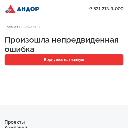
+7 831 213-9-000
Перепланировка квартиры: как сделать всё по закону и избежат
Главная
Ошибка 500
Проекты
Произошла непредвиденная
Квартиры
ошибка
Паркинг
Вернуться на главную
Кладовые
Ипотека
О компании
Ход строительства
Еще
Проекты
Компания
ЖК «Искра»