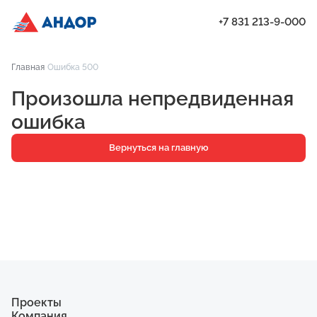
+7 831 213-9-000
ЖК «Красная Поляна» - дом №5 поставлен на кадастровый учёт 
Главная
Ошибка 500
Проекты
Произошла непредвиденная
Квартиры
ошибка
Паркинг
Вернуться на главную
Кладовые
Ипотека
О компании
Ход строительства
Еще
Проекты
Компания
ЖК «Искра»