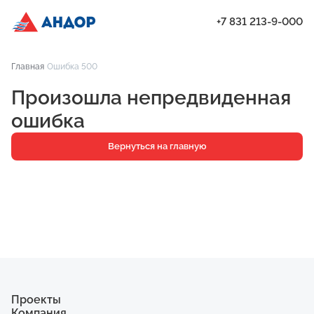
+7 831 213-9-000
Предварительный осмотр квартир | Андор
Главная
Ошибка 500
Проекты
Произошла непредвиденная
Квартиры
ошибка
Паркинг
Вернуться на главную
Кладовые
Ипотека
О компании
Ход строительства
Еще
Проекты
Компания
ЖК «Искра»