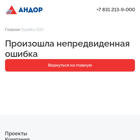
+7 831 213-9-000
Последние квартиры в доме №60/3 | Андор
Главная
Ошибка 500
Проекты
Произошла непредвиденная
Квартиры
ошибка
Паркинг
Вернуться на главную
Кладовые
Ипотека
О компании
Ход строительства
Еще
Проекты
Компания
ЖК «Искра»