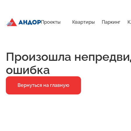
Проекты
Квартиры
Паркинг
К
График работы офисов продаж летом | Андор
Главная
Ошибка 500
Произошла непредви
ошибка
Вернуться на главную