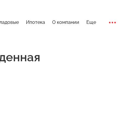
ладовые
Ипотека
О компании
Еще
Ход стро
денная