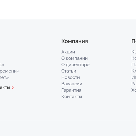
Компания
П
Акции
К
О компании
К
с»
О директоре
П
Времени»
Статьи
К
тет»
Новости
И
Вакансии
Р
екты
Гарантия
Х
Контакты