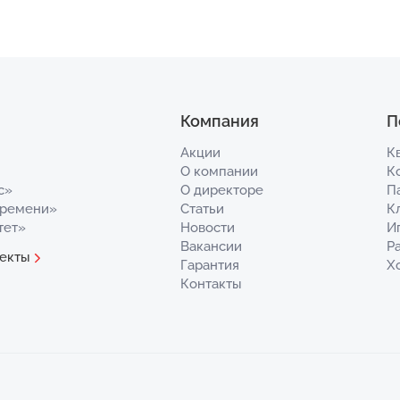
Компания
П
Акции
К
О компании
К
с»
О директоре
П
Времени»
Статьи
К
тет»
Новости
И
Вакансии
Р
екты
Гарантия
Х
Контакты