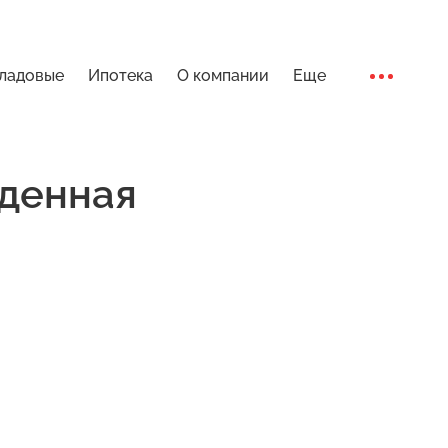
ладовые
Ипотека
О компании
Еще
ремени» | Андор
Ход стро
денная