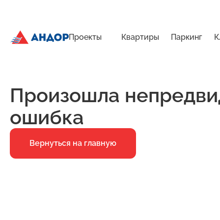
Проекты
Квартиры
Паркинг
К
График предварительного осмотра квартир ЖК «Город в
Главная
Ошибка 500
Произошла непредви
ошибка
Вернуться на главную