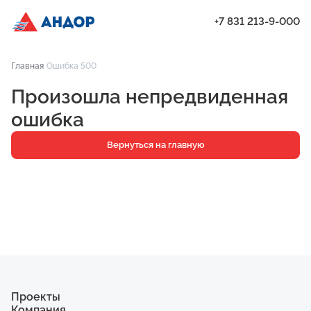
+7 831 213-9-000
График предварительного осмотра квартир дома 63 | Андор
Главная
Ошибка 500
Проекты
Произошла непредвиденная
Квартиры
ошибка
Паркинг
Вернуться на главную
Кладовые
Ипотека
О компании
Ход строительства
Еще
Проекты
Компания
ЖК «Искра»