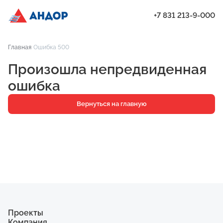
+7 831 213-9-000
ЖК «Мёд», Дом 8, квартира 95 | Андор
Главная
Ошибка 500
Проекты
Произошла непредвиденная
Квартиры
ошибка
Паркинг
Вернуться на главную
Кладовые
Ипотека
О компании
Ход строительства
Еще
Проекты
Компания
ЖК «Искра»