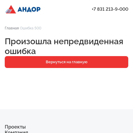
+7 831 213-9-000
ЖК «Мёд», Дом 8, квартира 87 | Андор
Главная
Ошибка 500
Проекты
Произошла непредвиденная
Квартиры
ошибка
Паркинг
Вернуться на главную
Кладовые
Ипотека
О компании
Ход строительства
Еще
Проекты
Компания
ЖК «Искра»