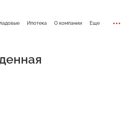
ладовые
Ипотека
О компании
Еще
Ход стро
денная