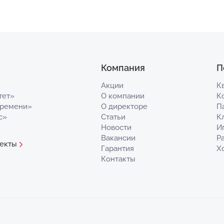
Компания
П
Акции
К
тет»
О компании
К
Времени»
О директоре
П
с»
Статьи
К
Новости
И
Вакансии
Р
екты
Гарантия
Х
Контакты