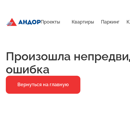
Проекты
Квартиры
Паркинг
К
ЖК «Мёд», Дом 8, квартира 83 | Андор
Главная
Ошибка 500
Произошла непредви
ошибка
Вернуться на главную