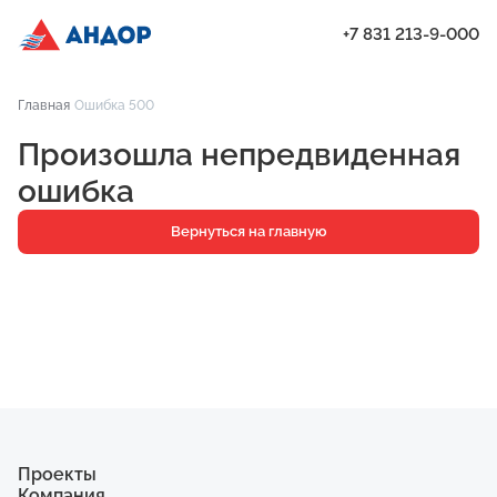
+7 831 213-9-000
ЖК «Мёд», Дом 8, квартира 76 | Андор
Главная
Ошибка 500
Проекты
Произошла непредвиденная
Квартиры
ошибка
Паркинг
Вернуться на главную
Кладовые
Ипотека
О компании
Ход строительства
Еще
Проекты
Компания
ЖК «Искра»