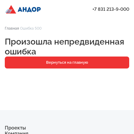
+7 831 213-9-000
ЖК «Мёд», Дом 8, квартира 58 | Андор
Главная
Ошибка 500
Проекты
Произошла непредвиденная
Квартиры
ошибка
Паркинг
Вернуться на главную
Кладовые
Ипотека
О компании
Ход строительства
Еще
Проекты
Компания
ЖК «Искра»