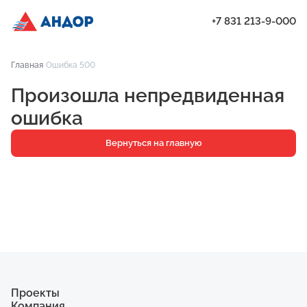
+7 831 213-9-000
ЖК «Мёд», Дом 8, квартира 25 | Андор
Главная
Ошибка 500
Проекты
Произошла непредвиденная
Квартиры
ошибка
Паркинг
Вернуться на главную
Кладовые
Ипотека
О компании
Ход строительства
Еще
Проекты
Компания
ЖК «Искра»