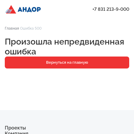
+7 831 213-9-000
ЖК «Мёд», Дом 8, квартира 157 | Андор
Главная
Ошибка 500
Проекты
Произошла непредвиденная
Квартиры
ошибка
Паркинг
Вернуться на главную
Кладовые
Ипотека
О компании
Ход строительства
Еще
Проекты
Компания
ЖК «Искра»