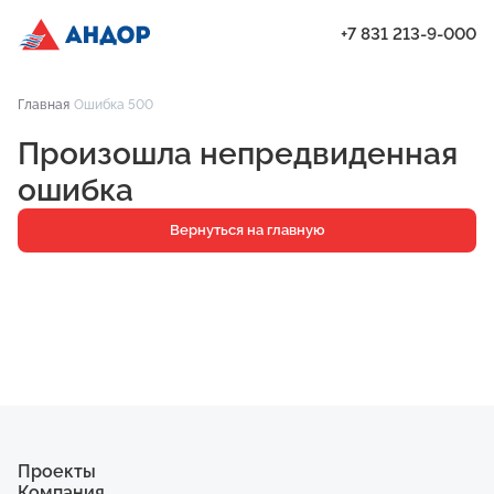
+7 831 213-9-000
ЖК «Мёд», Дом 8, квартира 155 | Андор
Главная
Ошибка 500
Проекты
Произошла непредвиденная
Квартиры
ошибка
Паркинг
Вернуться на главную
Кладовые
Ипотека
О компании
Ход строительства
Еще
Проекты
Компания
ЖК «Искра»