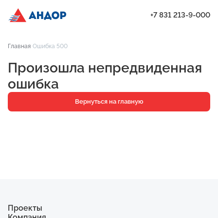
+7 831 213-9-000
ЖК «Мёд», Дом 7, квартира 68 | Андор
Главная
Ошибка 500
Проекты
Произошла непредвиденная
Квартиры
ошибка
Паркинг
Вернуться на главную
Кладовые
Ипотека
О компании
Ход строительства
Еще
Проекты
Компания
ЖК «Искра»