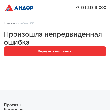
+7 831 213-9-000
ЖК «Мёд», Дом 7, квартира 64 | Андор
Главная
Ошибка 500
Проекты
Произошла непредвиденная
Квартиры
ошибка
Паркинг
Вернуться на главную
Кладовые
Ипотека
О компании
Ход строительства
Еще
Проекты
Компания
ЖК «Искра»