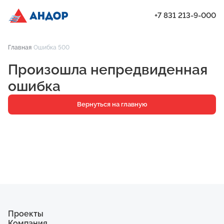
+7 831 213-9-000
ЖК «Мёд», Дом 7, квартира 61 | Андор
Главная
Ошибка 500
Проекты
Произошла непредвиденная
Квартиры
ошибка
Паркинг
Вернуться на главную
Кладовые
Ипотека
О компании
Ход строительства
Еще
Проекты
Компания
ЖК «Искра»