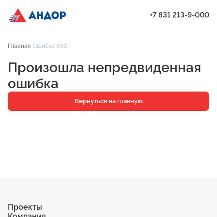
+7 831 213-9-000
ЖК «Мёд», Дом 7, квартира 48 | Андор
Главная
Ошибка 500
Проекты
Произошла непредвиденная
Квартиры
ошибка
Паркинг
Вернуться на главную
Кладовые
Ипотека
О компании
Ход строительства
Еще
Проекты
Компания
ЖК «Искра»