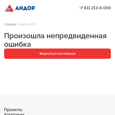
+7 831 213-9-000
ЖК «Мёд», Дом 7, квартира 22 | Андор
Главная
Ошибка 500
Проекты
Произошла непредвиденная
Квартиры
ошибка
Паркинг
Вернуться на главную
Кладовые
Ипотека
О компании
Ход строительства
Еще
Проекты
Компания
ЖК «Искра»