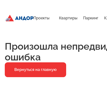
Проекты
Квартиры
Паркинг
К
ЖК «Мёд», Дом 7, квартира 168 | Андор
Главная
Ошибка 500
Произошла непредви
ошибка
Вернуться на главную