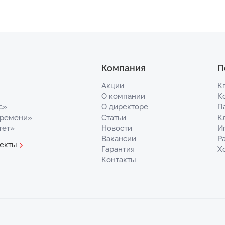
Компания
П
Акции
К
О компании
К
с»
О директоре
П
Времени»
Статьи
К
тет»
Новости
И
Вакансии
Р
екты
Гарантия
Х
Контакты