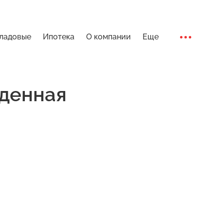
ладовые
Ипотека
О компании
Еще
Ход стро
денная