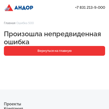
+7 831 213-9-000
ЖК «Мёд», Дом 7, квартира 150 | Андор
Главная
Ошибка 500
Проекты
Произошла непредвиденная
Квартиры
ошибка
Паркинг
Вернуться на главную
Кладовые
Ипотека
О компании
Ход строительства
Еще
Проекты
Компания
ЖК «Искра»