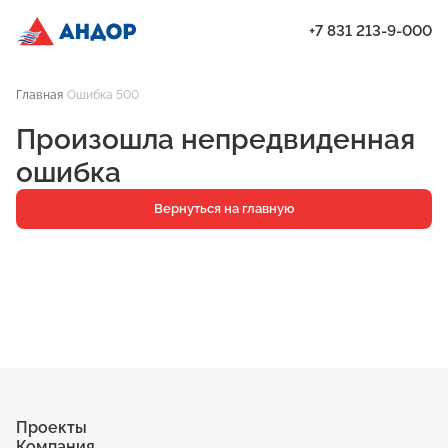
+7 831 213-9-000
ЖК «Мёд», Дом 7, квартира 138 | Андор
Главная
Ошибка 500
Проекты
Произошла непредвиденная
Квартиры
ошибка
Паркинг
Вернуться на главную
Кладовые
Ипотека
О компании
Ход строительства
Еще
Проекты
Компания
ЖК «Искра»