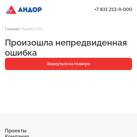
+7 831 213-9-000
ЖК «Мёд», Дом 7, квартира 134 | Андор
Главная
Ошибка 500
Проекты
Произошла непредвиденная
Квартиры
ошибка
Паркинг
Вернуться на главную
Кладовые
Ипотека
О компании
Ход строительства
Еще
Проекты
Компания
ЖК «Искра»