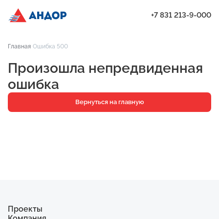
+7 831 213-9-000
ЖК «Мёд», Дом 7, квартира 102 | Андор
Главная
Ошибка 500
Проекты
Произошла непредвиденная
Квартиры
ошибка
Паркинг
Вернуться на главную
Кладовые
Ипотека
О компании
Ход строительства
Еще
Проекты
Компания
ЖК «Искра»