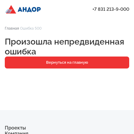
+7 831 213-9-000
ЖК «Мёд», Дом 6, квартира 86 | Андор
Главная
Ошибка 500
Проекты
Произошла непредвиденная
Квартиры
ошибка
Паркинг
Вернуться на главную
Кладовые
Ипотека
О компании
Ход строительства
Еще
Проекты
Компания
ЖК «Искра»