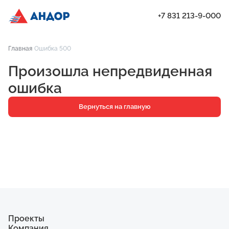
+7 831 213-9-000
ЖК «Мёд», Дом 6, квартира 182 | Андор
Главная
Ошибка 500
Проекты
Произошла непредвиденная
Квартиры
ошибка
Паркинг
Вернуться на главную
Кладовые
Ипотека
О компании
Ход строительства
Еще
Проекты
Компания
ЖК «Искра»