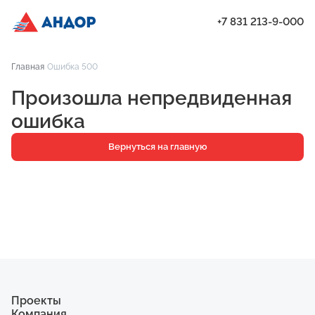
+7 831 213-9-000
ЖК «Мёд», Дом 6, квартира 126 | Андор
Главная
Ошибка 500
Проекты
Произошла непредвиденная
Квартиры
ошибка
Паркинг
Вернуться на главную
Кладовые
Ипотека
О компании
Ход строительства
Еще
Проекты
Компания
ЖК «Искра»