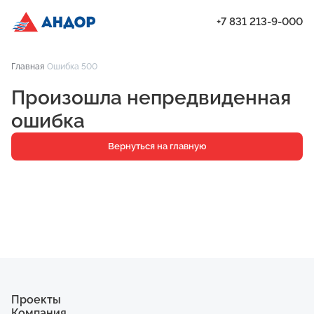
+7 831 213-9-000
ЖК «Мёд», Дом 6, квартира 12 | Андор
Главная
Ошибка 500
Проекты
Произошла непредвиденная
Квартиры
ошибка
Паркинг
Вернуться на главную
Кладовые
Ипотека
О компании
Ход строительства
Еще
Проекты
Компания
ЖК «Искра»