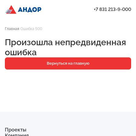
+7 831 213-9-000
ЖК «Мёд», Дом 6, квартира 106 | Андор
Главная
Ошибка 500
Проекты
Произошла непредвиденная
Квартиры
ошибка
Паркинг
Вернуться на главную
Кладовые
Ипотека
О компании
Ход строительства
Еще
Проекты
Компания
ЖК «Искра»