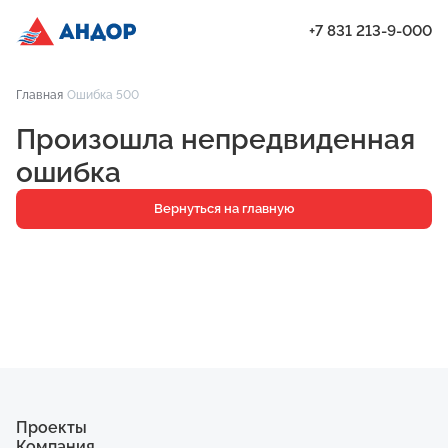
+7 831 213-9-000
ЖК «Мёд», Дом 2.1, квартира 99 | Андор
Главная
Ошибка 500
Проекты
Произошла непредвиденная
Квартиры
ошибка
Паркинг
Вернуться на главную
Кладовые
Ипотека
О компании
Ход строительства
Еще
Проекты
Компания
ЖК «Мёд»